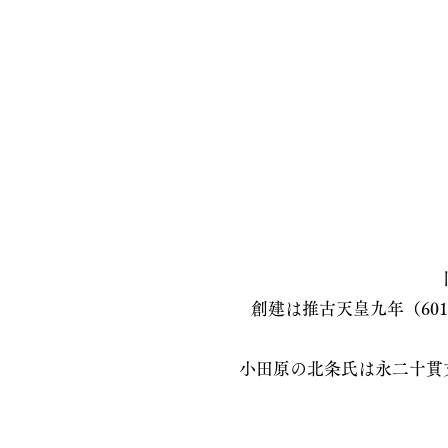
創建は推古天皇九年（6
小田原の北条氏は永二十貫