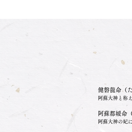
健磐龍命（
阿蘇大神と称
阿蘇都媛命
阿蘇大神の妃