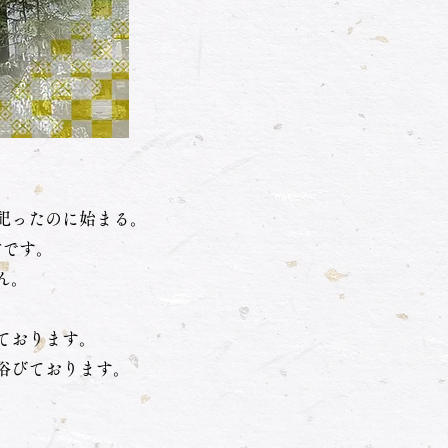
祀ったのに始まる。
財です。
ん。
ております。
浴びております。