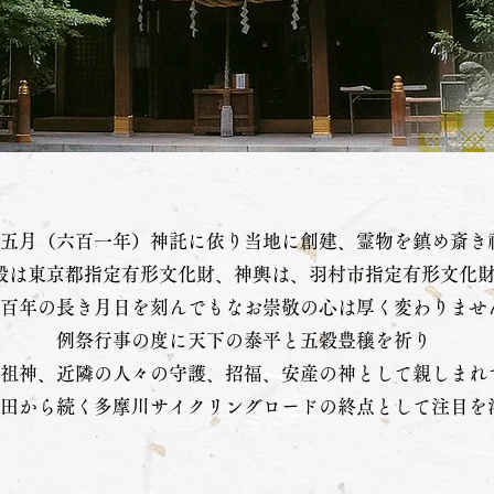
五月（六百一年）神託に依り当地に創建、霊物を鎮め斎き
殿は東京都指定有形文化財、神輿は、羽村市指定有形文化
百年の長き月日を刻んでもなお崇敬の心は厚く変わりませ
例祭行事の度に天下の泰平と五穀豊穣を祈り
祖神、近隣の人々の守護、招福、安産の神として親しまれ
田から続く多摩川サイクリングロードの終点として注目を