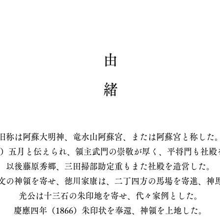
​由 緒
旧称は阿蘇大明神、竜水山阿蘇宮、または阿蘇宮と称した
01）五月と伝えられ、領主武門の崇敬が厚く、平将門も社殿
以後藤原秀郷、三田掃部助定重もまた社殿を造営した。
文の神領を寄せ、徳川家康は、二丁四方の馬場を寄進、神
光公は十三石の朱印地を寄せ、代々家例とした。
慶應四年（1866）朱印状を奉還、神領を上地した。