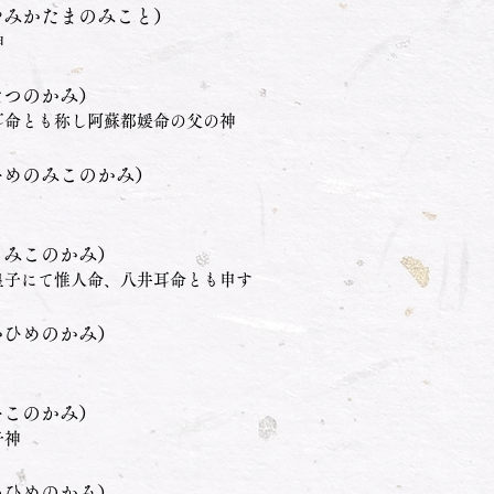
やみかたまのみこと）
神
たつのかみ）
耳命とも称し阿蘇都媛命の父の神
ひめのみこのかみ）
こみこのかみ）
皇子にて惟人命、八井耳命とも申す
かひめのかみ）
ひこのかみ）
子神
いひめのかみ）