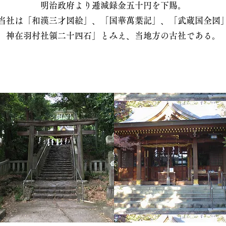
明治政府より逓減録金五十円を下賜。
当社は「和漢三才図絵」、「国華萬葉記」、「武蔵国全図
神在羽村社領二十四石」とみえ、当地方の古社である。