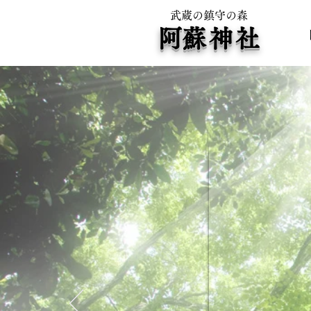
武蔵の鎮守の森
​阿蘇神
社