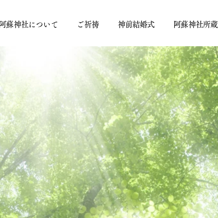
阿蘇神社について
ご祈祷
神前結婚式
阿蘇神社所蔵