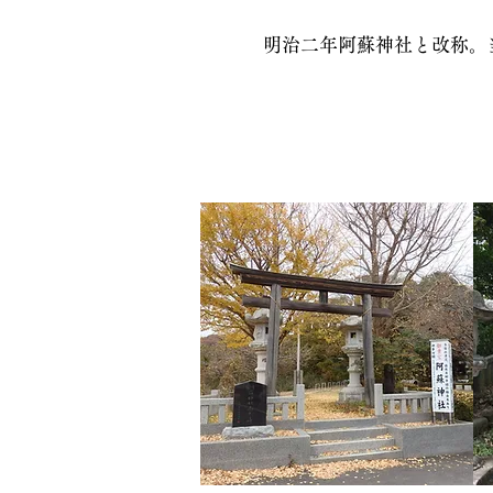
明治二年阿蘇神社と改称。