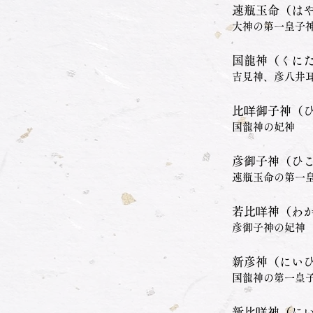
速瓶玉命（は
大神の第一皇子
国龍神（くに
吉見神、彦八井
比咩御子神（
国龍神の妃神
彦御子神（ひ
速瓶玉命の第一
若比咩神（わ
彦御子神の妃神
新彦神（にい
国龍神の第一皇
新比咩神（に