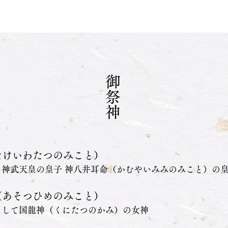
​御祭神
たけいわたつのみこと）
え神武天皇の皇子 神八井耳命（かむやいみみのみこと）の
（あそつひめのみこと）
にして国龍神（くにたつのかみ）の女神