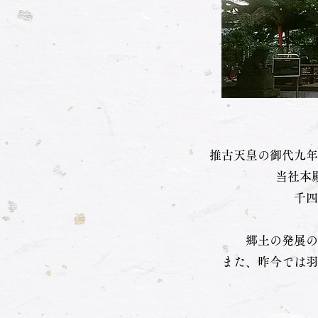
推古天皇の御代九年
当社本
千四
郷土の発展の
また、昨今では羽